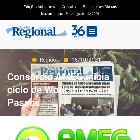
Edições Anteriores
Contato
Publicações Oficiais
Muzambinho, 9 de agosto de 2026
Região
18/10/2021
Consórcio AMEG inicia
ciclo de Workshops em
Passos