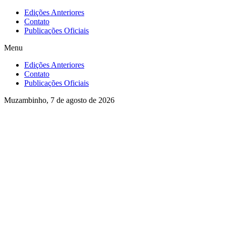
Ir
Edições Anteriores
para
Contato
o
Publicações Oficiais
conteúdo
Menu
Edições Anteriores
Contato
Publicações Oficiais
Muzambinho, 7 de agosto de 2026