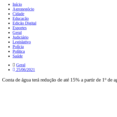
Início
Agronegócio
Cidade
Educação
Edição Digital
Esportes
Geral
Judiciário
Legislativo
Polícia
Política
Saúde
Geral
25/06/2021
Conta de água terá redução de até 15% a partir de 1º de a