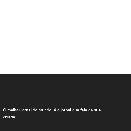
Expocachaça reúne 2 mil rótulos em BH
O melhor jornal do mundo, é o jornal que fala da sua
cidade.