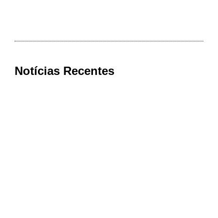
Notícias Recentes
Cooxupé conquista na Justiça
devolução de mais de R$ 622 milhões
aos cooperados em decisão histórica