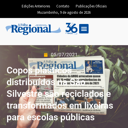
Edições Anteriores
Contato
Publicações Oficiais
Muzambinho, 9 de agosto de 2026
05/07/2021
Copos plásticos
distribuídos na São
Silvestre são reciclados e
transformados em lixeiras
para escolas públicas