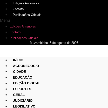
Ir
Edições Anteriores
para
Contato
o
Publicações Oficiais
conteúdo
Menu
Edições Anteriores
Contato
Publicações Oficiais
Muzambinho, 6 de agosto de 2026
INÍCIO
AGRONEGÓCIO
CIDADE
EDUCAÇÃO
EDIÇÃO DIGITAL
ESPORTES
GERAL
JUDICIÁRIO
LEGISLATIVO