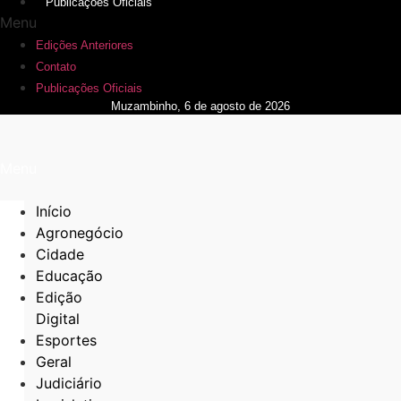
Publicações Oficiais
Menu
Edições Anteriores
Contato
Publicações Oficiais
Muzambinho, 6 de agosto de 2026
Menu
Início
Agronegócio
Cidade
Educação
Edição
Digital
Esportes
Geral
Judiciário