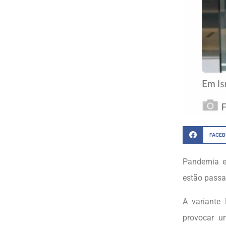
FACE
Pandemia es
estão passa
A variante 
provocar u