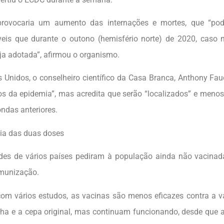
rovocaria um aumento das internações e mortes, que “pode
eis que durante o outono (hemisfério norte) de 2020, cas
eja adotada”, afirmou o organismo.
 Unidos, o conselheiro científico da Casa Branca, Anthony Fa
os da epidemia”, mas acredita que serão “localizados” e meno
ondas anteriores.
ia das duas doses
des de vários países pediram à população ainda não vacinad
imunização.
om vários estudos, as vacinas são menos eficazes contra a va
pha e a cepa original, mas continuam funcionando, desde que 