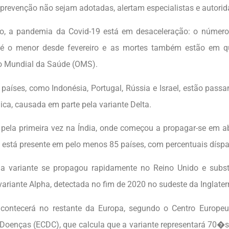
prevenção não sejam adotadas, alertam especialistas e autori
, a pandemia da Covid-19 está em desaceleração: o número
s é o menor desde fevereiro e as mortes também estão em 
o Mundial da Saúde (OMS).
países, como Indonésia, Portugal, Rússia e Israel, estão pass
ica, causada em parte pela variante Delta.
a pela primeira vez na Índia, onde começou a propagar-se em abr
está presente em pelo menos 85 países, com percentuais díspa
 a variante se propagou rapidamente no Reino Unido e subs
ariante Alpha, detectada no fim de 2020 no sudeste da Inglater
ontecerá no restante da Europa, segundo o Centro Europeu
 Doenças (ECDC), que calcula que a variante representará 70�