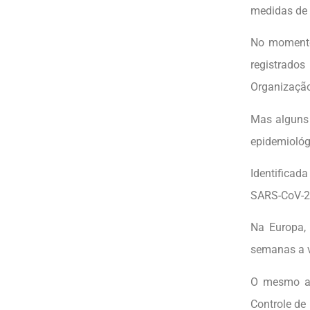
medidas de 
No momento
registrado
Organizaçã
Mas alguns 
epidemiológ
Identificad
SARS-CoV-2 
Na Europa,
semanas a v
O mesmo ac
Controle de