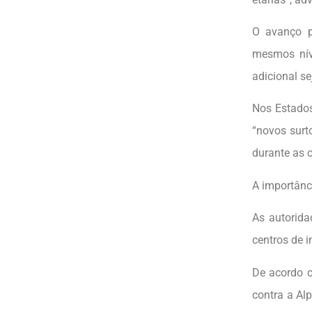
O avanço p
mesmos nív
adicional s
Nos Estados
“novos surt
durante as 
A importânc
As autorida
centros de 
De acordo c
contra a Al