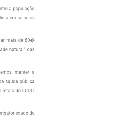
entre a população
lista em cálculos
inar mais de 80�
ade natural” das
evemos manter a
de saúde pública
diretora do ECDC,
brigatoriedade do