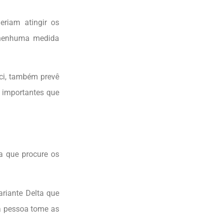
riam atingir os
o nenhuma medida
uci, também prevê
s importantes que
a que procure os
riante Delta que
a pessoa tome as