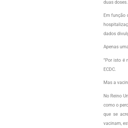
duas doses.
Em função d
hospitaliza
dados divul
Apenas uma 
“Por isto é
ECDC.
Mas a vacina
No Reino Un
como o perc
que se acre
vacinam, est