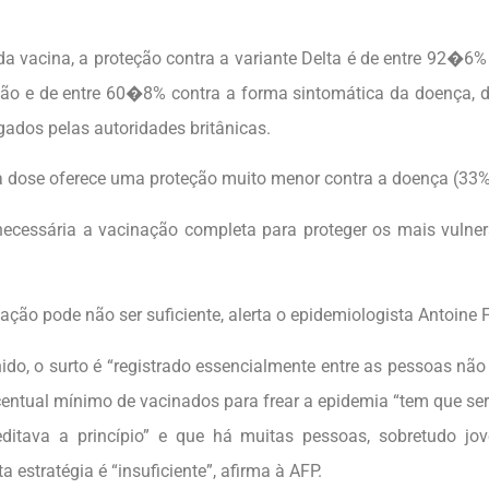
a vacina, a proteção contra a variante Delta é de entre 92�6% 
ção e de entre 60�8% contra a forma sintomática da doença, 
gados pelas autoridades britânicas.
dose oferece uma proteção muito menor contra a doença (33%
 necessária a vacinação completa para proteger os mais vulner
ção pode não ser suficiente, alerta o epidemiologista Antoine 
ido, o surto é “registrado essencialmente entre as pessoas nã
entual mínimo de vacinados para frear a epidemia “tem que se
ditava a princípio” e que há muitas pessoas, sobretudo jo
a estratégia é “insuficiente”, afirma à AFP.