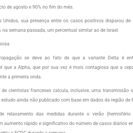
ício de agosto e 90% no fim do mês.
 Unidos, sua presença entre os casos positivos disparou de 
% na semana passada, um percentual similar ao de Israel.
giosa
ropagação se deve ao fato de que a variante Delta é en
el que a Alpha, que por sua vez é mais contagiosa que a ce
nte a primeira onda.
de cientistas franceses calcula, inclusive, uma transmissão su
estudo ainda não publicado com base em dados da região de P
e relaxamento das medidas durante o verão (hemisfério 
m aumento rápido e significativo do número de casos diários e
dvertiu o ECDC durante a semana.