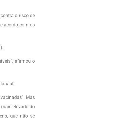
contra o risco de
de acordo com os
).
áveis”, afirmou o
Flahault.
o vacinadas”. Mas
r mais elevado do
vens, que não se