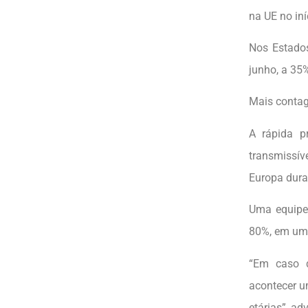
na UE no in
Nos Estados
junho, a 35
Mais conta
A rápida p
transmissív
Europa dura
Uma equipe 
80%, em um 
“Em caso d
acontecer u
etárias”, a