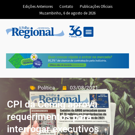
Edições Anteriores
Contato
Publicações Oficiais
Muzambinho, 6 de agosto de 2026
Política
03/08/2021
CPI da Cemig aprova
requerimentos para
interrogar executivos