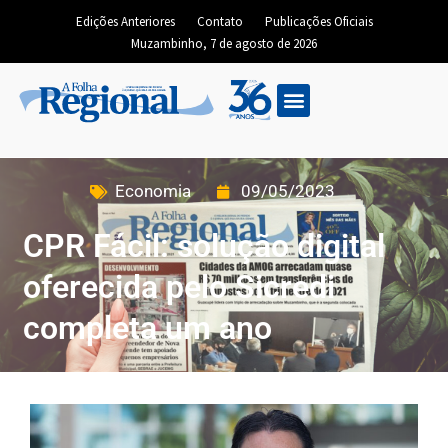
Edições Anteriores
Contato
Publicações Oficiais
Muzambinho, 7 de agosto de 2026
Economia
09/05/2023
CPR Fácil: solução digital
oferecida pelo Sicredi
completa um ano