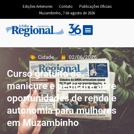
Edições Anteriores
Contato
Publicações Oficiais
Muzambinho, 7 de agosto de 2026
Cidade
02/06/2026
Curso gratuito de
manicure e pedicure abre
oportunidades de renda e
autonomia para mulheres
em Muzambinho