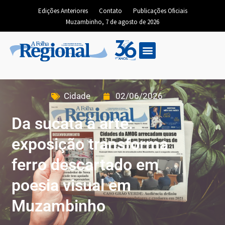
Edições Anteriores
Contato
Publicações Oficiais
Muzambinho, 7 de agosto de 2026
Cidade
02/06/2026
Da sucata à arte:
exposição transforma
ferro descartado em
poesia visual em
Muzambinho