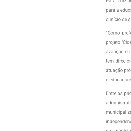
Para Luizin
para a educ
o início de 
“Como prefe
projeto ‘Ci
avanços e i
tem direcio
atuação pró
e educadore
Entre as pr
administra
municipal
independênc
de municip