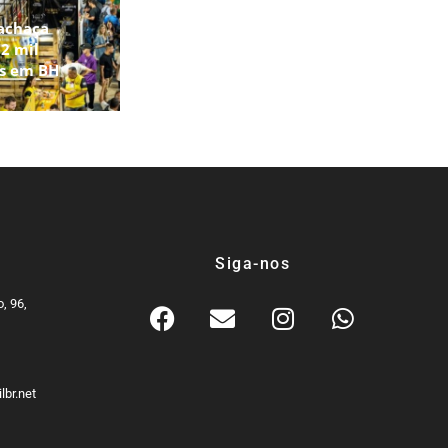
achaça
2 mil
os em BH
Siga-nos
, 96,
9
lbr.net