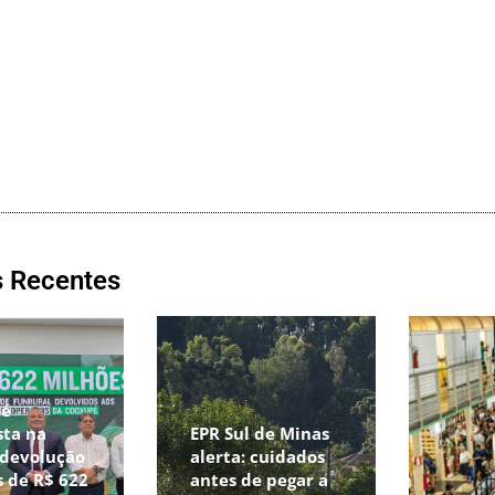
s Recentes
pé
sta na
EPR Sul de Minas
 devolução
alerta: cuidados
 de R$ 622
antes de pegar a