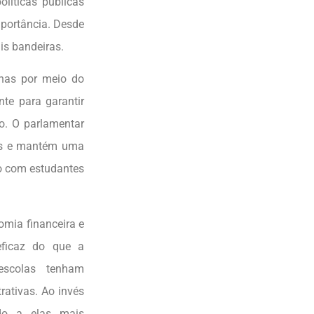
olíticas públicas
mportância. Desde
ais bandeiras.
enas por meio do
nte para garantir
o. O parlamentar
ios e mantém uma
o com estudantes
omia financeira e
eficaz do que a
escolas tenham
rativas. Ao invés
ndo a elas mais