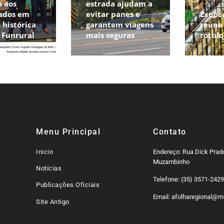
s aos
estrada ajudam a
ados em
evitar panes e
Expoc
 histórica
garantem viagens
reúne 
o Funrural
mais seguras
rótul
Menu Principal
Contato
Inicio
Endereço: Rua Dick Prado
Muzambinho
Notícias
Telefone: (35) 3571-242
Publicações Oficiais
Email: afolharegional@mi
Site Antigo