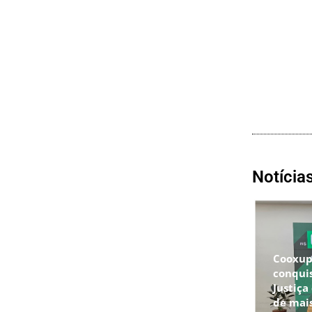
Notícia
Cooxu
conqui
Justiça
de mais