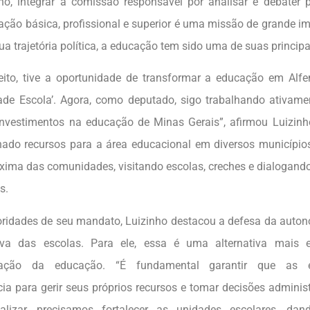
ho, integrar a comissão responsável por analisar e debater p
ação básica, profissional e superior é uma missão de grande i
sua trajetória política, a educação tem sido uma de suas princip
ito, tive a oportunidade de transformar a educação em Alf
dade Escola’. Agora, como deputado, sigo trabalhando ativame
nvestimentos na educação de Minas Gerais”, afirmou Luizinh
nado recursos para a área educacional em diversos municíp
xima das comunidades, visitando escolas, creches e dialogand
s.
ioridades de seu mandato, Luizinho destacou a defesa da auton
tiva das escolas. Para ele, essa é uma alternativa mais 
ização da educação. “É fundamental garantir que as 
ia para gerir seus próprios recursos e tomar decisões administ
alizar, precisamos fortalecer as unidades escolares, da