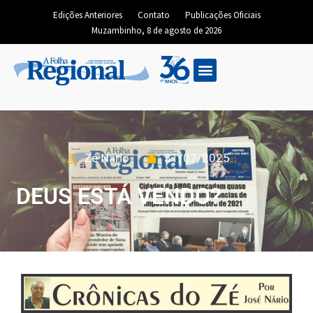
Edições Anteriores
Contato
Publicações Oficiais
Muzambinho, 8 de agosto de 2026
Zé Nário
31/07/2025
DEUS ESTÁ VENDO?