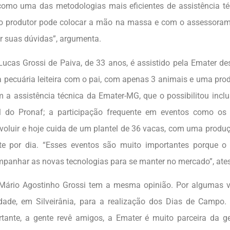
mo uma das metodologias mais eficientes de assistência té
i o produtor pode colocar a mão na massa e com o assessora
ar suas dúvidas”, argumenta.
Lucas Grossi de Paiva, de 33 anos, é assistido pela Emater d
pecuária leiteira com o pai, com apenas 3 animais e uma prod
m a assistência técnica da Emater-MG, que o possibilitou incl
ral do Pronaf; a participação frequente em eventos como o
voluir e hoje cuida de um plantel de 36 vacas, com uma produ
eite por dia. “Esses eventos são muito importantes porque o 
ompanhar as novas tecnologias para se manter no mercado”, ates
Mário Agostinho Grossi tem a mesma opinião. Por algumas ve
dade, em Silveirânia, para a realização dos Dias de Campo.
tante, a gente revê amigos, a Emater é muito parceira da g