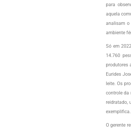
para obser
aquela comu
analisam o
ambiente fér
Só em 2022
14.760 pes
produtores 
Eurides Jos
leite. Os p
controle da
reidratado,
exemplifica.
O gerente r