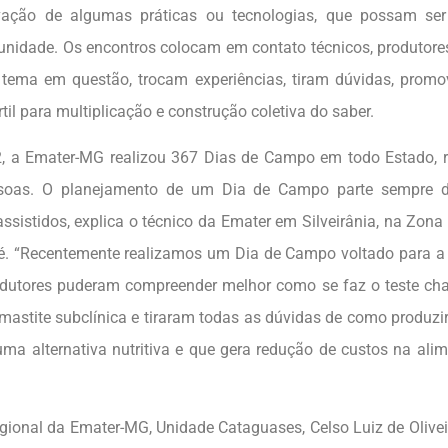
vação de algumas práticas ou tecnologias, que possam ser
nidade. Os encontros colocam em contato técnicos, produtores
 tema em questão, trocam experiências, tiram dúvidas, pro
til para multiplicação e construção coletiva do saber.
, a Emater-MG realizou 367 Dias de Campo em todo Estado, 
soas. O planejamento de um Dia de Campo parte sempre
assistidos, explica o técnico da Emater em Silveirânia, na Zona
é. “Recentemente realizamos um Dia de Campo voltado para a 
rodutores puderam compreender melhor como se faz o teste c
 mastite subclínica e tiraram todas as dúvidas de como produzi
 uma alternativa nutritiva e que gera redução de custos na ali
egional da Emater-MG, Unidade Cataguases, Celso Luiz de Olivei