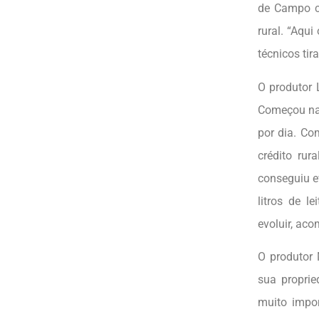
de Campo co
rural. “Aqu
técnicos tir
O produtor 
Começou na 
por dia. Co
crédito ru
conseguiu e
litros de l
evoluir, ac
O produtor 
sua proprie
muito impor