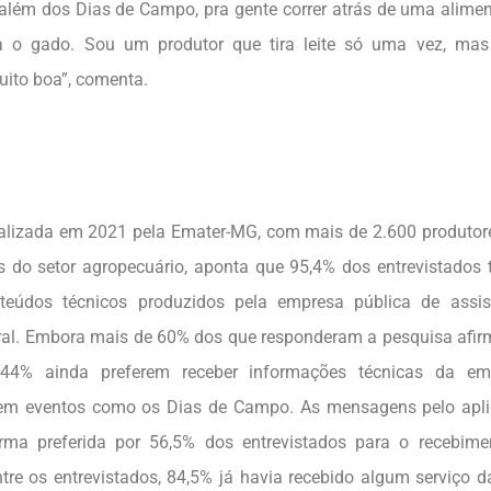
 além dos Dias de Campo, pra gente correr atrás de uma alime
a o gado. Sou um produtor que tira leite só uma vez, ma
ito boa”, comenta.
alizada em 2021 pela Emater-MG, com mais de 2.600 produtores
is do setor agropecuário, aponta que 95,4% dos entrevistados
nteúdos técnicos produzidos pela empresa pública de assis
ral. Embora mais de 60% dos que responderam a pesquisa afir
, 44% ainda preferem receber informações técnicas da e
, em eventos como os Dias de Campo. As mensagens pelo apl
rma preferida por 56,5% dos entrevistados para o recebim
ntre os entrevistados, 84,5% já havia recebido algum serviço