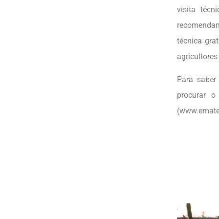
visita téc
recomendam 
técnica gra
agricultores
Para saber
procurar o
(www.emater