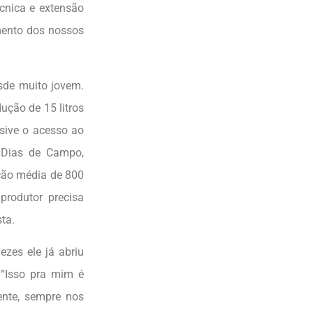
cnica e extensão
mento dos nossos
esde muito jovem.
ução de 15 litros
usive o acesso ao
s Dias de Campo,
ção média de 800
produtor precisa
ta.
zes ele já abriu
 “Isso pra mim é
ente, sempre nos