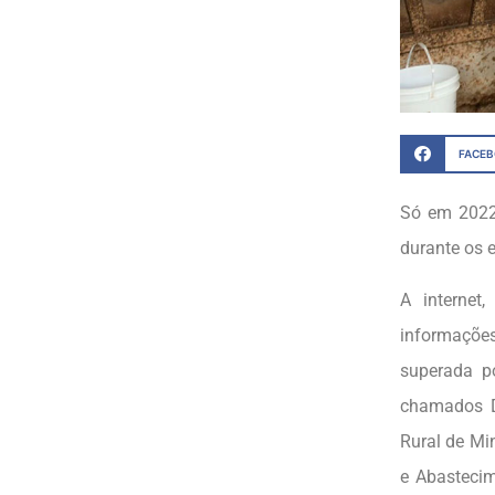
FACE
Só em 2022
durante os 
A internet
informações
superada p
chamados D
Rural de Mi
e Abastecim