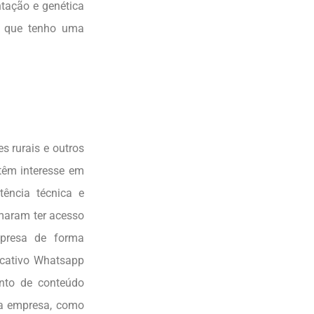
ntação e genética
s que tenho uma
 rurais e outros
 têm interesse em
tência técnica e
maram ter acesso
mpresa de forma
icativo Whatsapp
ento de conteúdo
 da empresa, como