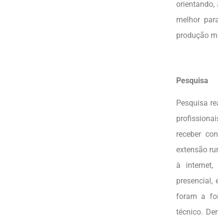
orientando,
melhor par
produção mu
Pesquisa
Pesquisa re
profissiona
receber co
extensão ru
à internet
presencial
foram a fo
técnico. De