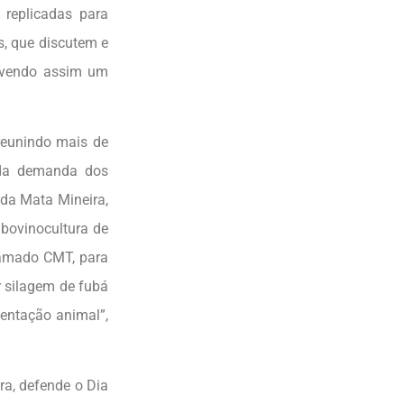
 replicadas para
, que discutem e
movendo assim um
reunindo mais de
 da demanda dos
 da Mata Mineira,
bovinocultura de
hamado CMT, para
r silagem de fubá
mentação animal”,
ra, defende o Dia