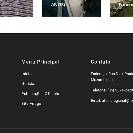
ANOS)
Funru
Menu Principal
Contato
Inicio
Endereço: Rua Dick Prado
Muzambinho
Notícias
Telefone: (35) 3571-242
Publicações Oficiais
Email: afolharegional@mi
Site Antigo