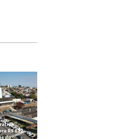
rativa
era R$ 622
es do