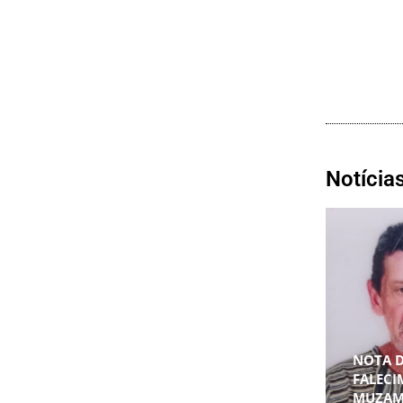
Notícia
NOTA 
FALECI
MUZAM