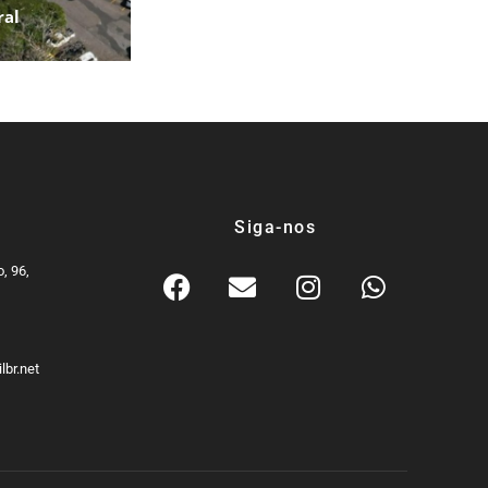
ral
Siga-nos
, 96,
9
lbr.net