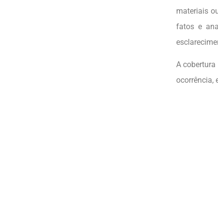
materiais o
fatos e an
esclarecime
A cobertura
ocorrência,