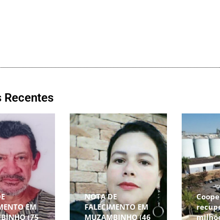
s Recentes
DE
NOTA DE
Coope
MENTO EM
FALECIMENTO EM
recup
BINHO (75
MUZAMBINHO (46
milhõ