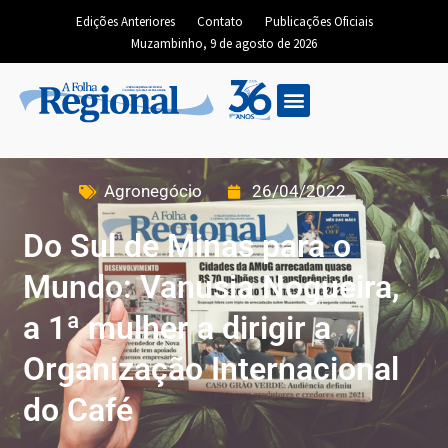
Edições Anteriores
Contato
Publicações Oficiais
Muzambinho, 9 de agosto de 2026
Agronegócio
26/04/2022
Do Sul de Minas para o
Mundo: Vanusia Nogueira,
a 1ª mulher a dirigir a
Organização Internacional
do Café