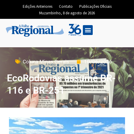
Edições Anteriores
Contato
Publicações Oficiais
Muzambinho, 8 de agosto de 2026
Coluna Minas Gerais
10/06/2026
EcoRodovias assume BR-
116 e BR-251