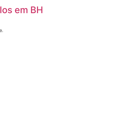
ulos em BH
e.