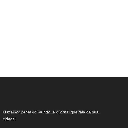
NOTA DE FALECIMENTO (80 ANOS)
O melhor jornal do mundo, é o jornal que fala da sua
cidade.