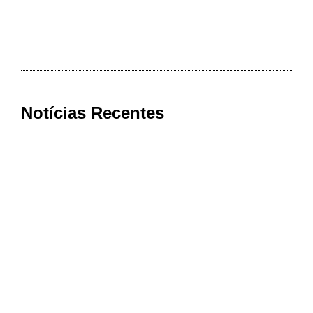
Notícias Recentes
Estudo aponta que famílias brasileiras
perderam R$ 62,5 bilhões para bets em