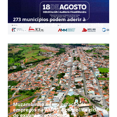
273 municípios podem aderir à
universalização do saneamento; saiba
quais
Muzambinho lidera geração de
empregos na AMOG e consolida ciclo
de expansão econômica