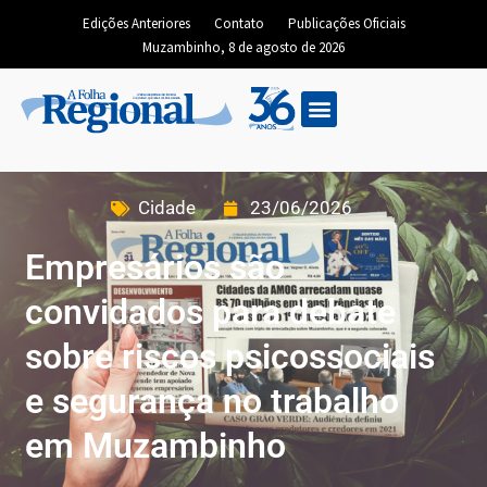
Edições Anteriores
Contato
Publicações Oficiais
Muzambinho, 8 de agosto de 2026
Cidade
23/06/2026
Empresários são
convidados para debate
sobre riscos psicossociais
e segurança no trabalho
em Muzambinho