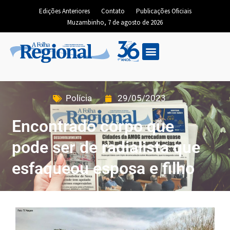
Edições Anteriores
Contato
Publicações Oficiais
Muzambinho, 7 de agosto de 2026
Polícia
29/05/2023
Encontrado corpo que
pode ser de radialista que
esfaqueou esposa e filho