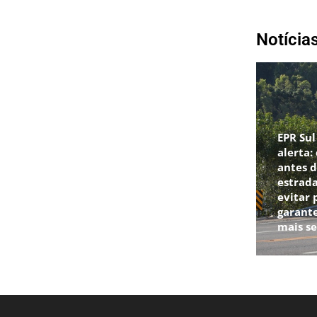
Notícia
EPR Sul
alerta:
antes d
estrad
evitar 
garant
mais s