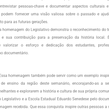
ntrevistar pessoas-chave e documentar aspectos culturais 
s podem fornecer uma visão valiosa sobre o passado e ajuda
o para as futuras gerações.
 homenagem do Legislativo demonstra o reconhecimento do tr
a e sua contribuição para a preservação da história local
 e valorizar o esforço e dedicação dos estudantes, profe
no documentário.
ssa homenagem também pode servir como um exemplo inspira
es de ensino da região deste semanário, encorajando-as a 
melhantes e explorarem a história e cultura de sua própria comu
 Legislativo e a Escola Estadual Eduardo Senedese pelo docum
nagem recebida. Que essa conquista inspire outras pessoas a 