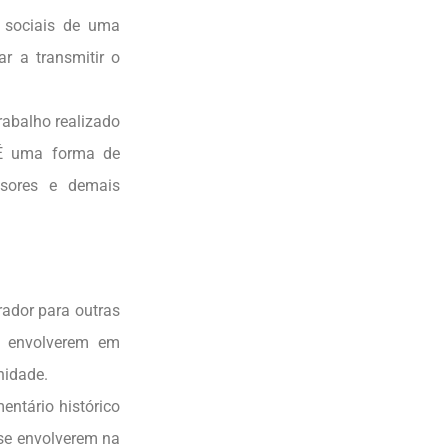
e sociais de uma
r a transmitir o
abalho realizado
. É uma forma de
ssores e demais
dor para outras
se envolverem em
nidade.
entário histórico
se envolverem na