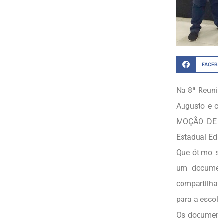
FACE
Na 8ª Reuni
Augusto e c
MOÇÃO DE C
Estadual Ed
Que ótimo 
um documen
compartilha
para a escol
Os document