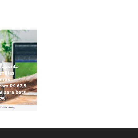
o aponta
mílias
eiras
ram R$ 62,5
s para bets
25