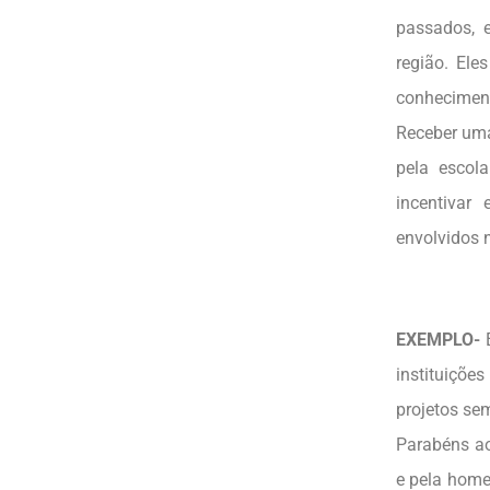
passados, e
região. Ele
conheciment
Receber uma
pela escol
incentivar
envolvidos 
EXEMPLO-
E
instituiçõ
projetos se
Parabéns ao
e pela home