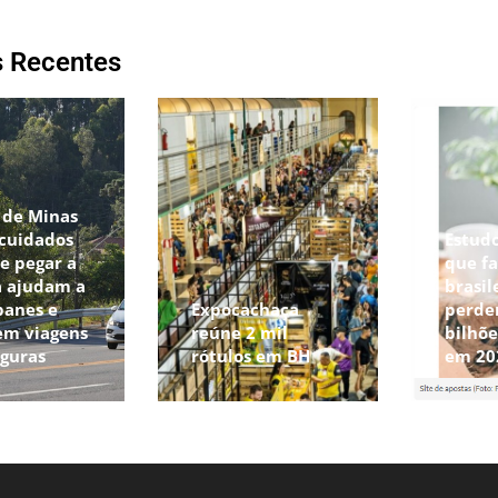
s Recentes
 de Minas
 cuidados
Estud
e pegar a
que fa
a ajudam a
brasil
panes e
Expocachaça
perde
em viagens
reúne 2 mil
bilhõe
eguras
rótulos em BH
em 20