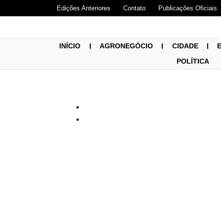
Edições Anteriores
Contato
Publicações Oficiais
INÍCIO
AGRONEGÓCIO
CIDADE
POLÍTICA
Escolas mi
ensino mé