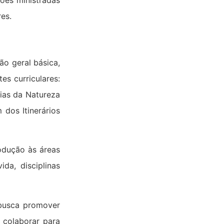
ções ministradas
es.
ão geral básica,
s curriculares:
cias da Natureza
 dos Itinerários
odução às áreas
da, disciplinas
 busca promover
 colaborar para