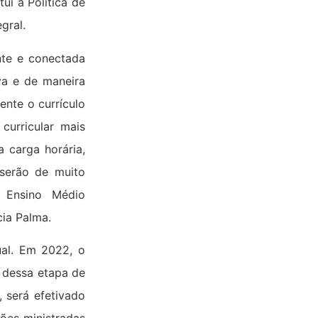
ui a Política de
gral.
nte e conectada
va e de maneira
ente o currículo
curricular mais
a carga horária,
serão de muito
e Ensino Médio
cia Palma.
ual. Em 2022, o
 dessa etapa de
 será efetivado