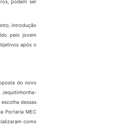
utros, podem ser
ento, introdução
ído pelo jovem
objetivos após o
roposta do novo
: Jequitinhonha-
a escolha dessas
ela Portaria MEC
ncializaram como