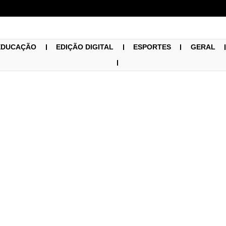
EDUCAÇÃO
EDIÇÃO DIGITAL
ESPORTES
GERAL
Educação
28/07/2021
neiras implementarão o
dio em 2022