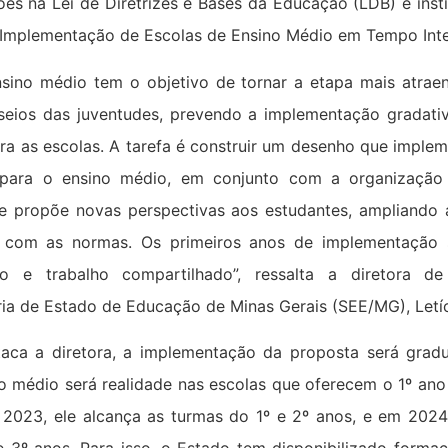
ões na Lei de Diretrizes e Bases da Educação (LDB) e instit
Implementação de Escolas de Ensino Médio em Tempo Inte
sino médio tem o objetivo de tornar a etapa mais atrae
eios das juventudes, prevendo a implementação gradati
ra as escolas. A tarefa é construir um desenho que implem
 para o ensino médio, em conjunto com a organização 
que propõe novas perspectivas aos estudantes, ampliando 
 com as normas. Os primeiros anos de implementação 
do e trabalho compartilhado”, ressalta a diretora d
ria de Estado de Educação de Minas Gerais (SEE/MG), Letí
ca a diretora, a implementação da proposta será grad
o médio será realidade nas escolas que oferecem o 1º ano
 2023, ele alcança as turmas do 1º e 2º anos, e em 2024,