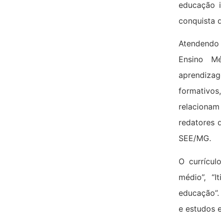
educação i
conquista d
Atendendo
Ensino M
aprendiza
formativo
relaciona
redatores 
SEE/MG.
O currícul
médio”, “I
educação”.
e estudos 