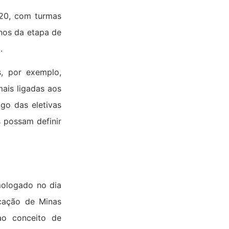
020, com turmas
anos da etapa de
.
s, por exemplo,
ais ligadas aos
go das eletivas
s possam definir
mologado no dia
ucação de Minas
ao conceito de