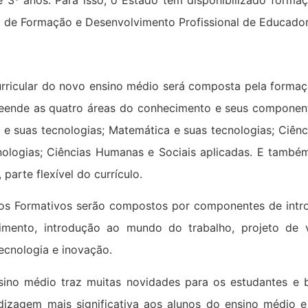
 e 3º anos. Para isso, o Estado tem disponibilizado forma
a de Formação e Desenvolvimento Profissional de Educador
urricular do novo ensino médio será composta pela formaç
ende as quatro áreas do conhecimento e seus componente
 e suas tecnologias; Matemática e suas tecnologias; Ciên
nologias; Ciências Humanas e Sociais aplicadas. E também
 parte flexível do currículo.
rios Formativos serão compostos por componentes de intr
mento, introdução ao mundo do trabalho, projeto de vi
tecnologia e inovação.
ino médio traz muitas novidades para os estudantes e
izagem mais significativa aos alunos do ensino médio e