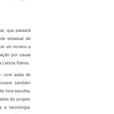
al, que passará
de estadual de
ter um horário a
uação por causa
 Letícia Palma.
 – com aulas de
 jovens também
e livre escolha.
ssões do projeto
s a tecnologia,