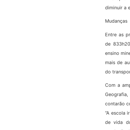
diminuir a 
Mudanças
Entre as p
de 833h20
ensino mine
mais de au
do transpor
Com a ampl
Geografia
contarão co
“A escola i
de vida do