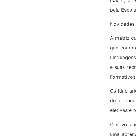
nos 1º, 2º
pela Escol
Novidades
A matriz c
que compre
Linguagens
e suas tec
Formativos,
Os Itinerá
do conheci
eletivas e 
O novo ens
uma aprend