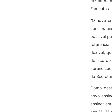
faz alteraç
Fomento à 
“O novo en
com os ans
possível pa
referência
flexível, 
de acordo
aprendiza
da Secreta
Como desta
novo ensin
ensino; em