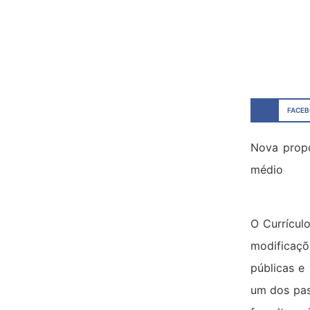
FACE
Nova propo
médio
O Currícul
modificaç
públicas e
um dos pass