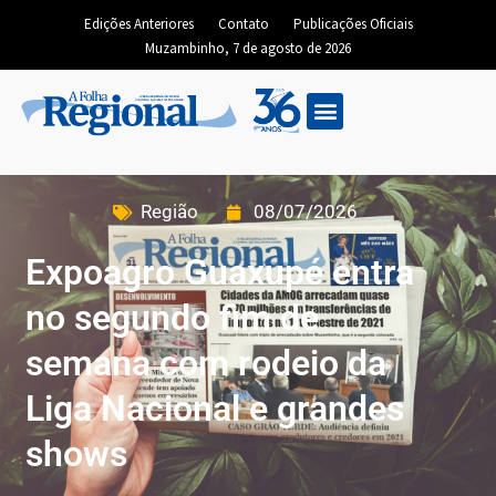
Edições Anteriores
Contato
Publicações Oficiais
Muzambinho, 7 de agosto de 2026
Região
08/07/2026
Expoagro Guaxupé entra
no segundo fim de
semana com rodeio da
Liga Nacional e grandes
shows