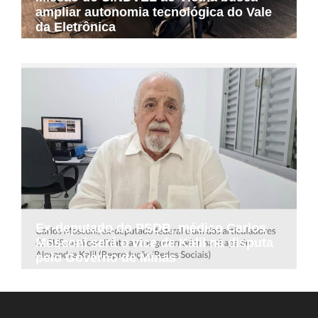
ampliar autonomia tecnológica do Vale
da Eletrônica
Ex-deputado do PSDB, médico Carlos
Mosconi será o vice de Kalil na disputa
pelo Governo de Minas