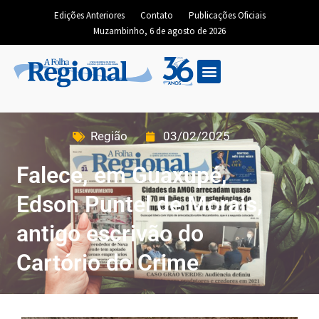
Edições Anteriores
Contato
Publicações Oficiais
Muzambinho, 6 de agosto de 2026
Região
03/02/2025
Falece, em Guaxupé,
Edson Puntel de Morais,
antigo escrivão do
Cartório do Crime