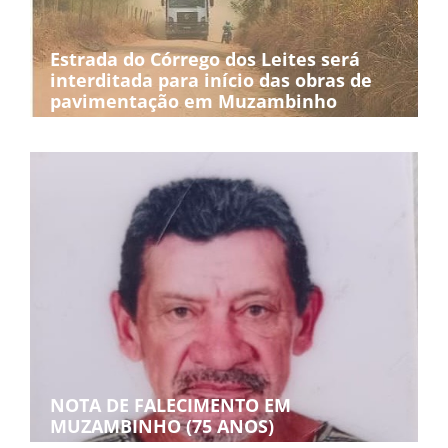
Estrada do Córrego dos Leites será
interditada para início das obras de
pavimentação em Muzambinho
NOTA DE FALECIMENTO EM
MUZAMBINHO (75 ANOS)