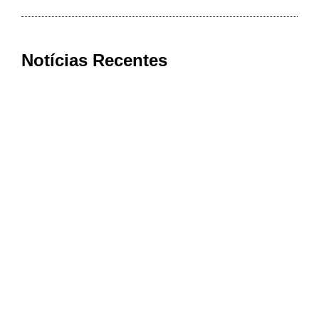
Notícias Recentes
Bom Jesus da Penha conquista nota
máxima na qualidade da Atenção
Primária à Saúde