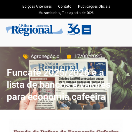
Edições Anteriores
Contato
Publicações Oficiais
Muzambinho, 7 de agosto de 2026
Agronegócio
17/08/2025
Funcafé 2025/2026 e a
lista de bancos e valores
para economia cafeeira