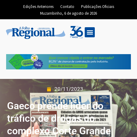
Edições Anteriores
Contato
Publicações Oficiais
Muzambinho, 6 de agosto de 2026
20/11/2023
Gaeco prende líder do
tráfico de drogas do
complexo Corte Grande