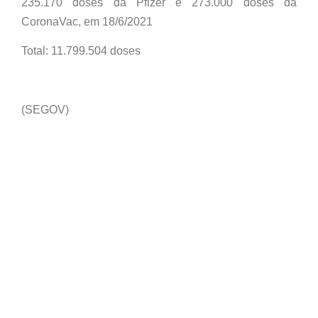
235.170 doses da Pfizer e 273.000 doses da
CoronaVac, em 18/6/2021
Total: 11.799.504 doses
(SEGOV)