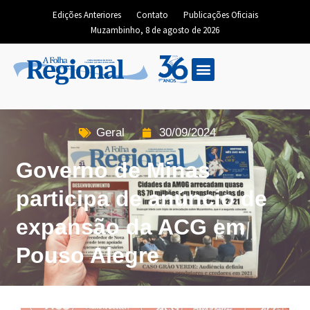
Edições Anteriores
Contato
Publicações Oficiais
Muzambinho, 8 de agosto de 2026
Edição Digital
Geral
30/09/2024
Governo de Minas
participa de anúncio de
expansão da ACG em
Pouso Alegre