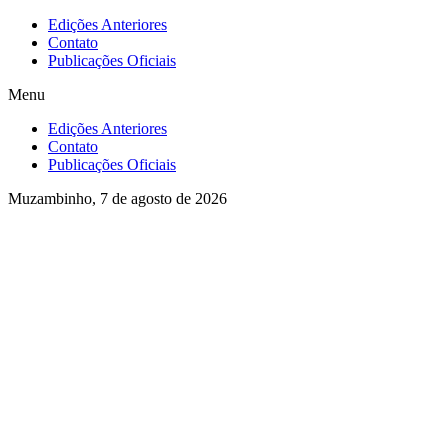
Ir
Edições Anteriores
para
Contato
o
Publicações Oficiais
conteúdo
Menu
Edições Anteriores
Contato
Publicações Oficiais
Muzambinho, 7 de agosto de 2026