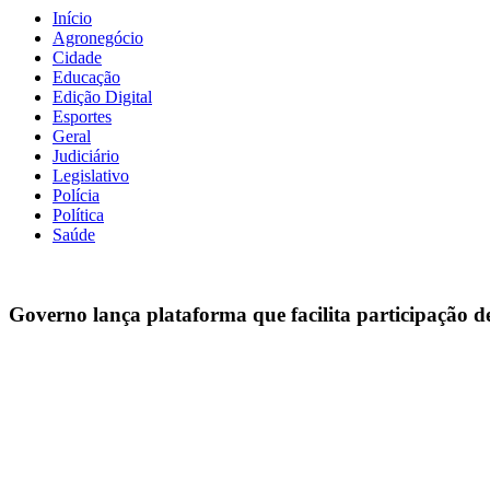
Início
Agronegócio
Cidade
Educação
Edição Digital
Esportes
Geral
Judiciário
Legislativo
Polícia
Política
Saúde
Governo lança plataforma que facilita participação 