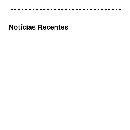
Notícias Recentes
Bom Jesus da Penha conquista nota
máxima na qualidade da Atenção
Primária à Saúde