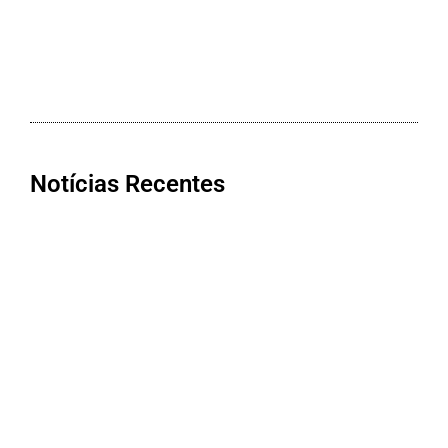
Notícias Recentes
Cooxupé conquista na Justiça
devolução de mais de R$ 622 milhões