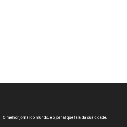
Expocachaça reúne 2 mil rótulos em
BH
O melhor jornal do mundo, é o jornal que fala da sua cidade.