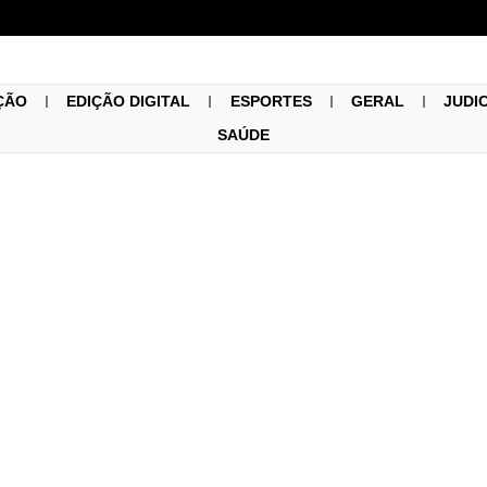
ÇÃO
EDIÇÃO DIGITAL
ESPORTES
GERAL
JUDI
SAÚDE
Covid-19
,
Região
05/04/2023
tra 196º óbito por vítima