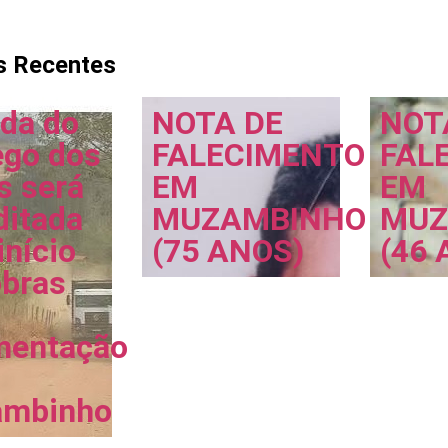
s Recentes
ada do
NOTA DE
NOT
ego dos
FALECIMENTO
FAL
s será
EM
EM
ditada
MUZAMBINHO
MUZ
início
(75 ANOS)
(46 
obras
mentação
mbinho