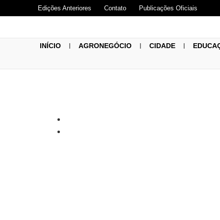
Edições Anteriores
Contato
Publicações Oficiais
INÍCIO
AGRONEGÓCIO
CIDADE
EDUCA
Guaxupé regis