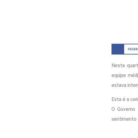
FACE
Nesta quart
equipe méd
estava inter
Esta é a ce
O Governo M
sentimento 