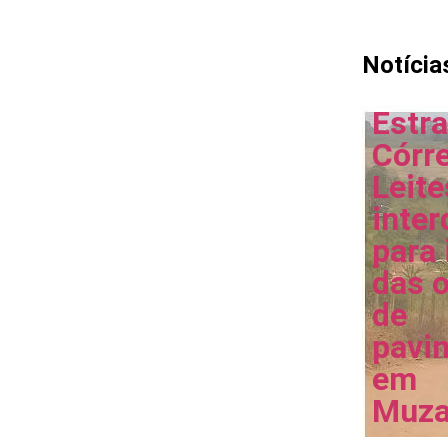
Notícia
Estr
Córr
Leite
inter
para 
das 
de
pavi
em
Muza