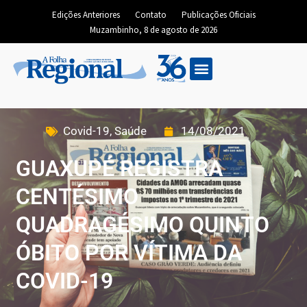
Edições Anteriores
Contato
Publicações Oficiais
Muzambinho, 8 de agosto de 2026
Covid-19
,
Saúde
14/08/2021
GUAXUPÉ REGISTRA
CENTÉSIMO
QUADRAGÉSIMO QUINTO
ÓBITO POR VÍTIMA DA
COVID-19