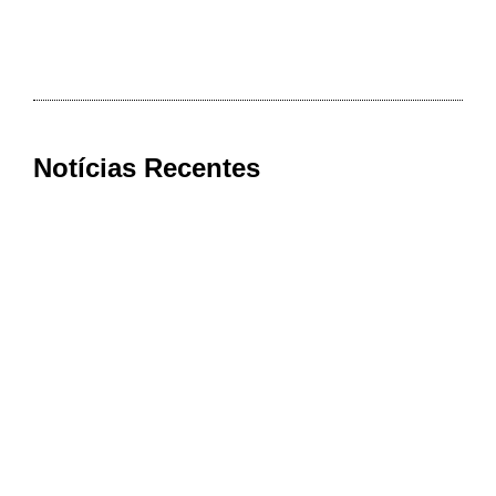
Notícias Recentes
Cooxupé conquista na Justiça
devolução de mais de R$ 622 milhões
aos cooperados em decisão histórica