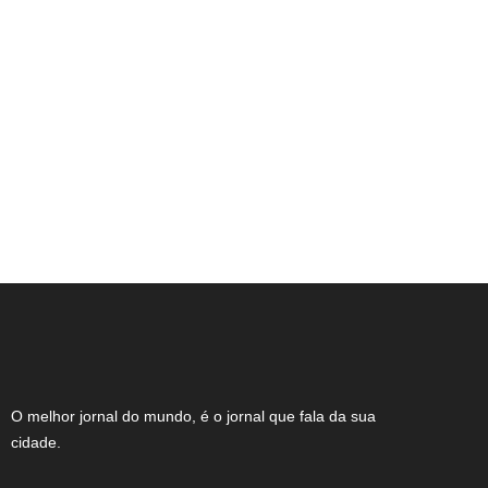
Expocachaça reúne 2 mil rótulos em BH
O melhor jornal do mundo, é o jornal que fala da sua
cidade.