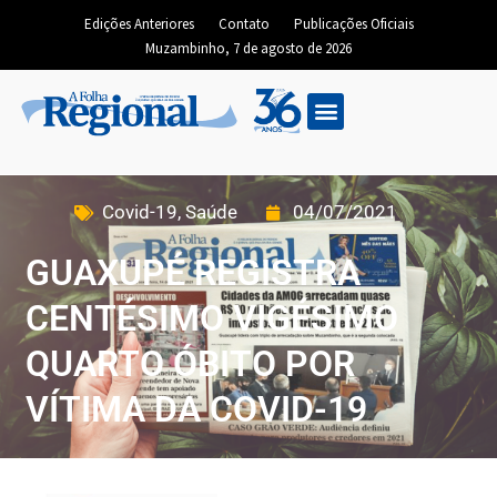
Edições Anteriores
Contato
Publicações Oficiais
Muzambinho, 7 de agosto de 2026
Covid-19
,
Saúde
04/07/2021
GUAXUPÉ REGISTRA
CENTÉSIMO VIGÉSIMO
QUARTO ÓBITO POR
VÍTIMA DA COVID-19