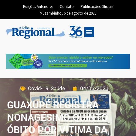
Edições Anteriores
Contato
Publicações Oficiais
Muzambinho, 6 de agosto de 2026
Covid-19
,
Saúde
04/06/2021
GUAXUPÉ REGISTRA
NONAGÉSIMO QUINTO
ÓBITO POR VÍTIMA DA