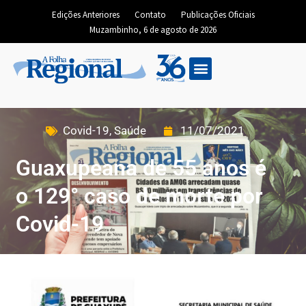
Edições Anteriores
Contato
Publicações Oficiais
Muzambinho, 6 de agosto de 2026
Covid-19
,
Saúde
11/07/2021
Guaxupeana de 55 anos é
o 129° caso de morte por
Covid-19