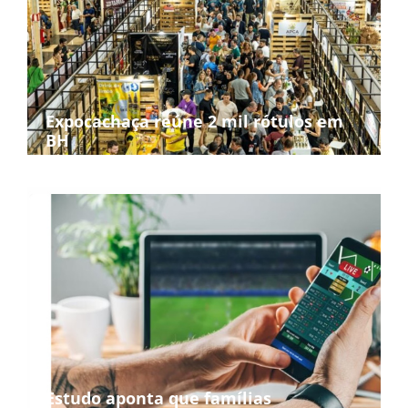
Expocachaça reúne 2 mil rótulos em
BH
Estudo aponta que famílias