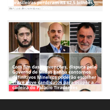
brasileiras perderam R$ 62,5 bilhões
para bets em 2025
Com fim das convenções, disputa pelo
Governo de Minas ganha contornos
definitivos Mineiros poderão escolher
entre nove candidatos para ocupar a
cadeira do Palácio Tiradentes