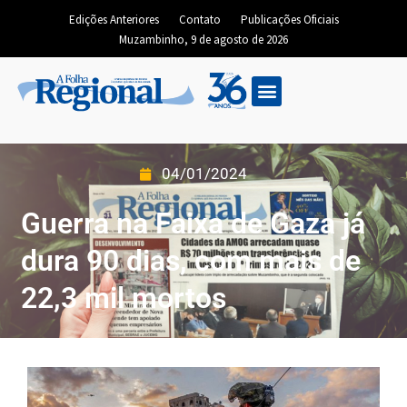
Edições Anteriores
Contato
Publicações Oficiais
Muzambinho, 9 de agosto de 2026
04/01/2024
Guerra na Faixa de Gaza já
dura 90 dias, com mais de
22,3 mil mortos