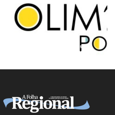
Projeto Podemos aproxima
estudantes das universidades
federais e amplia oportunidades de
preparação acadêmica