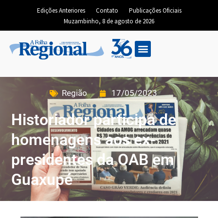
Edições Anteriores
Contato
Publicações Oficiais
Muzambinho, 8 de agosto de 2026
Região
17/05/2023
Historiador participa de
homenagens aos ex-
presidentes da OAB em
Guaxupé