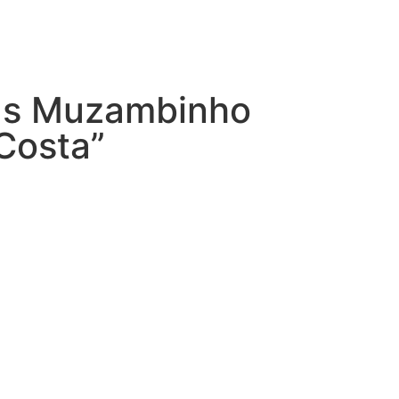
us Muzambinho
Costa”