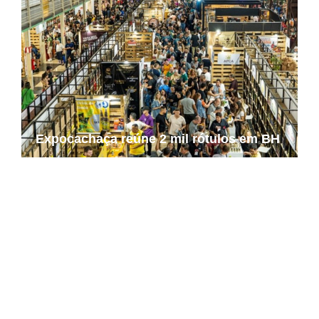
Expocachaça reúne 2 mil rótulos em BH