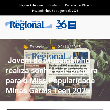
Edições Anteriores
Contato
Publicações Oficiais
Muzambinho, 6 de agosto de 2026
Especial
22/10/2025
Jovem de Muzambinho
realiza sonho e se prepara
para o Miss Popularidade
Minas Gerais Teen 2025