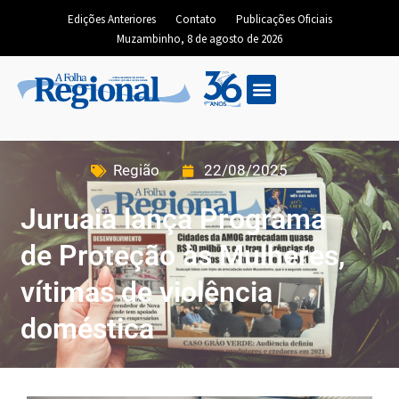
Edições Anteriores
Contato
Publicações Oficiais
Muzambinho, 8 de agosto de 2026
Região
22/08/2025
Juruaia lança Programa
de Proteção às Mulheres,
vítimas de violência
doméstica