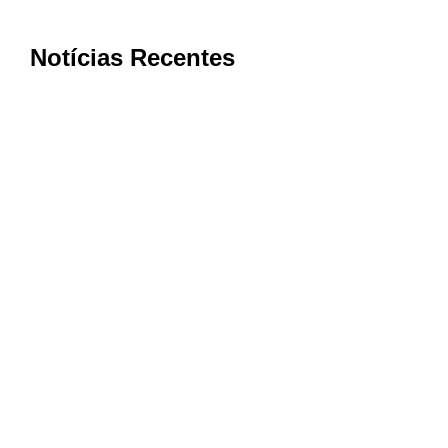
Notícias Recentes
Bom Jesus da Penha conquista nota
máxima na qualidade da Atenção
Primária à Saúde