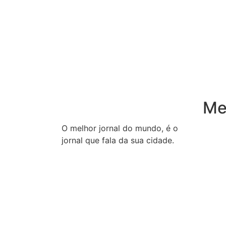
Me
O melhor jornal do mundo, é o
Inicio
jornal que fala da sua cidade.
Notíc
Public
Site A
© 2025 – A Folha Regional – Todos os dire