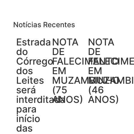
Notícias Recentes
Estrada
NOTA
NOTA
do
DE
DE
Córrego
FALECIMENTO
FALECIM
dos
EM
EM
Leites
MUZAMBINHO
MUZAMB
será
(75
(46
interditada
ANOS)
ANOS)
para
início
das