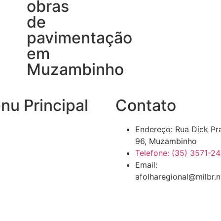
obras
de
pavimentação
em
Muzambinho
nu Principal
Contato
Endereço: Rua Dick Pr
96, Muzambinho
ias
Telefone: (35) 3571-2
Email:
ações Oficiais
afolharegional@milbr.n
ntigo
itos reservados.
Um desenvolvimento:
Inova