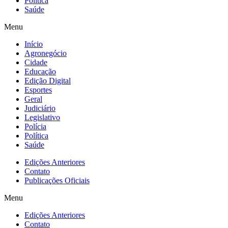
Política
Saúde
Menu
Início
Agronegócio
Cidade
Educação
Edição Digital
Esportes
Geral
Judiciário
Legislativo
Polícia
Política
Saúde
Edições Anteriores
Contato
Publicações Oficiais
Menu
Edições Anteriores
Contato