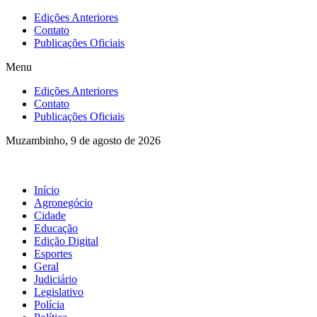
Ir
Edições Anteriores
para
Contato
o
Publicações Oficiais
conteúdo
Menu
Edições Anteriores
Contato
Publicações Oficiais
Muzambinho, 9 de agosto de 2026
Início
Agronegócio
Cidade
Educação
Edição Digital
Esportes
Geral
Judiciário
Legislativo
Polícia